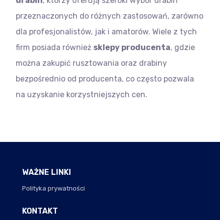
drabin
, którzy oferują szeroki wybór drabin
przeznaczonych do różnych zastosowań, zarówno
dla profesjonalistów, jak i amatorów. Wiele z tych
firm posiada również
sklepy producenta
, gdzie
można zakupić rusztowania oraz drabiny
bezpośrednio od producenta, co często pozwala
na uzyskanie korzystniejszych cen.
WAŻNE LINKI
Polityka prywatności
KONTAKT