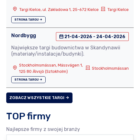
Targi Kielce, ul. Zakładowa 1, 25-672 Kielce
Targi Kielce
STRONA TARGU
Nordbygg
21-04-2026 - 24-04-2026
Największe targi budownictwa w Skandynawii
(materiały/instalacje/budynki).
Stockholmsmässan, Mässvägen 1,
Stockholmsmässan
125 80 Älvsjö (Sztokholm)
STRONA TARGU
ZOBACZ WSZYSTKIE TARGI
TOP firmy
Najlepsze firmy z swojej branży