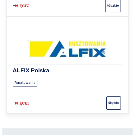
WIĘCEJ
łódzkie
ALFIX Polska
Rusztowania
WIĘCEJ
śląskie